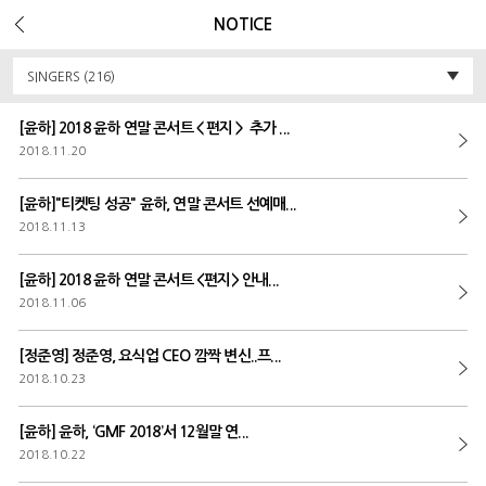
Error Message :
Unknown column 'v_ua' in 'field list'
NOTICE
SINGERS (216)
[윤하] 2018 윤하 연말 콘서트＜편지＞ 추가 ...
2018.11.20
[윤하]"티켓팅 성공" 윤하, 연말 콘서트 선예매...
2018.11.13
[윤하] 2018 윤하 연말 콘서트 <편지> 안내...
2018.11.06
[정준영] 정준영, 요식업 CEO 깜짝 변신..프...
2018.10.23
[윤하] 윤하, ‘GMF 2018’서 12월말 연...
2018.10.22