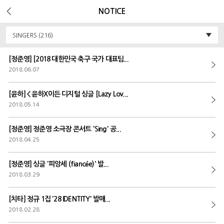
Error Message :
Unknown column 'v_ua' in 'field list'
NOTICE
SINGERS (216)
[정준영] [2018 대한민국 축구 국가 대표팀...
2018.06.07
[윤하]＜윤하X이든 디지털 싱글 [Lazy Lov...
2018.05.14
[정준영] 정준영 소극장 콘서트 'Sing' 공...
2018.04.25
[정준영] 싱글 '피앙세 (fiancée)' 발...
2018.03.29
[치타] 정규 1집 '28 IDENTITY' 발매...
2018.02.28