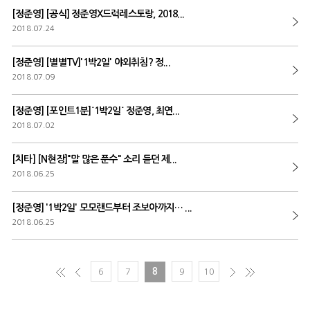
[정준영] [공식] 정준영X드럭레스토랑, 2018...
2018.07.24
[정준영] [별별TV]'1박2일' 야외취침? 정...
2018.07.09
[정준영] [포인트1분]˙1박2일˙ 정준영, 최연...
2018.07.02
[치타] [N현장]"말 많은 푼수" 소리 듣던 제...
2018.06.25
[정준영] '1박2일' 모모랜드부터 조보아까지… ...
2018.06.25
6
7
8
9
10