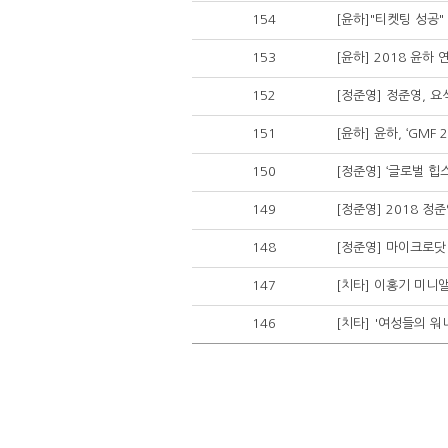
154
[윤하]"티켓팅 성공"
153
[윤하] 2018 윤하
152
[정준영] 정준영, 요
151
[윤하] 윤하, ‘GM
150
[정준영] ‘글로벌 힙
149
[정준영] 2018 정
148
[정준영] 마이크로닷 (M
147
[치타] 이홍기 미니앨범
146
[치타] '여성들의 워