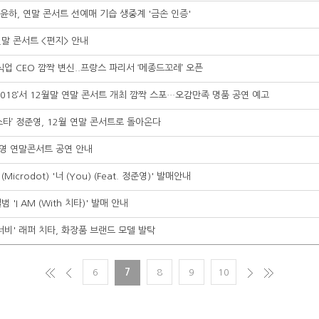
 윤하, 연말 콘서트 선예매 기습 생중계 '금손 인증'
 연말 콘서트 <편지> 안내
식업 CEO 깜짝 변신..프랑스 파리서 ‘메종드꼬레’ 오픈
F 2018’서 12월말 연말 콘서트 개최 깜짝 스포…오감만족 명품 공연 예고
스타’ 정준영, 12월 연말 콘서트로 돌아온다
준영 연말콘서트 공연 안내
icrodot) '너 (You) (Feat. 정준영)' 발매안내
 'I AM (With 치타)' 발매 안내
너비' 래퍼 치타, 화장품 브랜드 모델 발탁
6
7
8
9
10