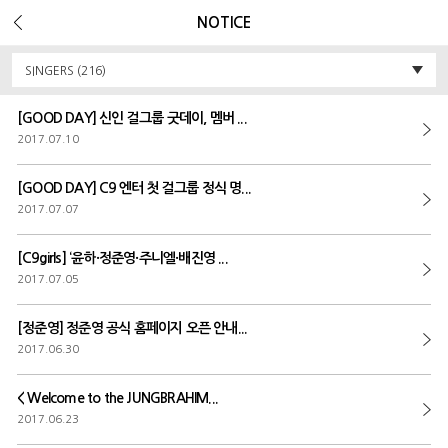
Error Message :
Unknown column 'v_ua' in 'field list'
NOTICE
SINGERS (216)
[GOOD DAY] 신인 걸그룹 굿데이, 멤버 ...
2017.07.10
[GOOD DAY] C9 엔터 첫 걸그룹 정식 명...
2017.07.07
[C9girls] ‘윤하·정준영·주니엘·배진영 ...
2017.07.05
[정준영] 정준영 공식 홈페이지 오픈 안내...
2017.06.30
< Welcome to the JUNGBRAHIM...
2017.06.23