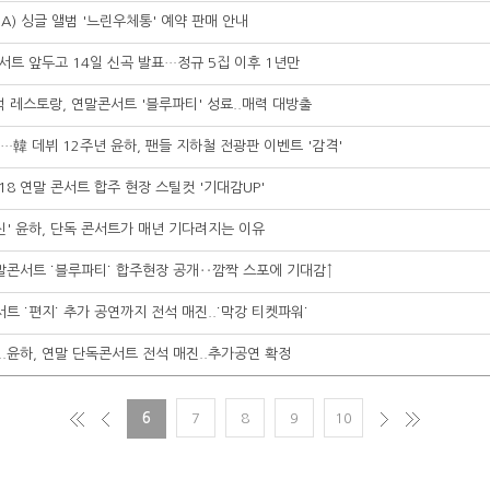
HA) 싱글 앨범 '느린우체통' 예약 판매 안내
콘서트 앞두고 14일 신곡 발표…정규 5집 이후 1년만
럭 레스토랑, 연말콘서트 '블루파티' 성료..매력 대방출
"…韓 데뷔 12주년 윤하, 팬들 지하철 전광판 이벤트 '감격'
018 연말 콘서트 합주 현장 스틸컷 '기대감UP'
신' 윤하, 단독 콘서트가 매년 기다려지는 이유
연말콘서트 ˙블루파티˙ 합주현장 공개‥깜짝 스포에 기대감↑
서트 ˙편지˙ 추가 공연까지 전석 매진..˙막강 티켓파워˙
..윤하, 연말 단독콘서트 전석 매진..추가공연 확정
6
7
8
9
10