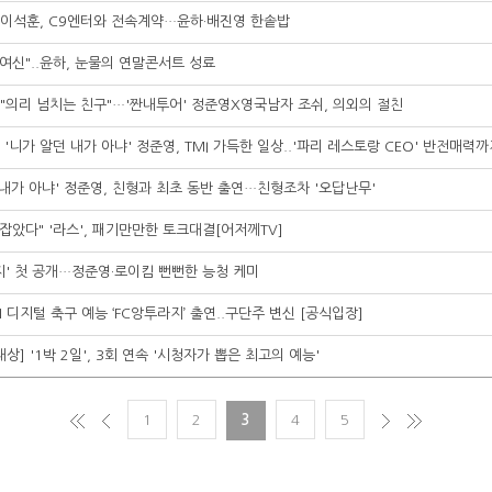
] 이석훈, C9엔터와 전속계약…윤하·배진영 한솥밥
 여신"..윤하, 눈물의 연말콘서트 성료
] "의리 넘치는 친구"…'짠내투어' 정준영X영국남자 조쉬, 의외의 절친
] '니가 알던 내가 아냐' 정준영, TMI 가득한 일상..'파리 레스토랑 CEO' 반전매력
 내가 아냐' 정준영, 친형과 최초 동반 출연…친형조차 '오답난무'
 잡았다" '라스', 패기만만한 토크대결[어저께TV]
라지' 첫 공개…정준영·로이킴 뻔뻔한 능청 케미
vN 디지털 축구 예능 ‘FC앙투라지’ 출연..구단주 변신 [공식입장]
대상] '1박 2일', 3회 연속 '시청자가 뽑은 최고의 예능'
1
2
3
4
5