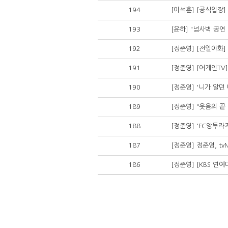
194
[이석훈] [공식입장
193
[윤하] "넘사벽 공연
192
[정준영] [전일야화
191
[정준영] [어게인TV
190
[정준영] '니가 알던
189
[정준영] "웃음의 끝
188
[정준영] 'FC앙투
187
[정준영] 정준영, t
186
[정준영] [KBS 연예