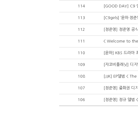
114
[GOOD DAY] C
113
[C9girls] ‘윤하
112
[정준영] 정준영 공
111
< Welcome to t
110
[윤하] KBS 드라마 
109
[쟈코비플래닛] 디지털 
108
[JJK] EP앨범 < The
107
[정준영] 중화권 디지
106
[정준영] 정규 앨범 