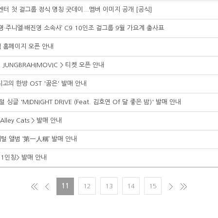
9 엔터 첫 걸그룹 정식 명칭 굿데이...멤버 이미지 공개 [공식]
·정준영·주니엘·배진영 소속사’ C9 10인조 걸그룹 9월 가요계 출사표
식 홈페이지 오픈 안내
he JUNGBRAHIMOVIC > 티켓 오픈 안내
최고의 한방 OST '꿈은' 발매 안내
싱글 'MIDNIGHT DRIVE (Feat. 김호연 Of 달 좋은 밤)' 발매 안내
 Alley Cats > 발매 안내
털 앨범 ‘第一人稱’ 발매 안내
<1인칭> 발매 안내
11
12
13
14
15