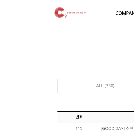
COMPA
ALL (330)
번호
115
[GOOD DAY] 신