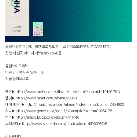
윤하가 참여한 [이든 월간 프로젝트 ‘이든 스타더스트(EDEN STARDUST)’]
첫 번째 신곡 ‘레이지 러브(Lazy Love)를
음원사이트에서
바로 만나보실 수 있습니다.
지금 들어보세요
멜론▶
http://www.melon.com/album/detail.htm?albumId=10166450#
엠넷▶
http://www.mnet.com/album/2909011
네이버뮤직▶
http://music.naver.com/album/index.nhn?albumId=2454900
지니▶
http://www.genie.co.kr/detail/albumInfo?axnm=81064128
벅스▶
http://music.bugs.co.kr/album/741440
소리바다▶
http://www.soribada.com/music/album/KD0095743
감사합니다.