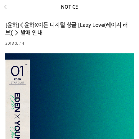
Error Message :
Unknown column 'v_ua' in 'field list'
NOTICE
[윤하]＜윤하X이든 디지털 싱글 [Lazy Love(레이지 러
브)]＞ 발매 안내
2018.05.14