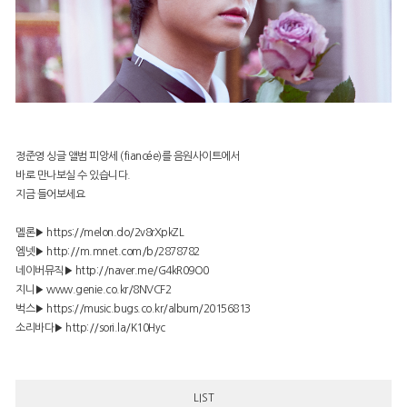
정준영 싱글 앨범 피앙세 (fiancée)를 음원사이트에서
바로 만나보실 수 있습니다.
지금 들어보세요
멜론▶ https://melon.do/2v8rXpkZL
엠넷▶
http://m.mnet.com/b/2878782
네이버뮤직▶
http://naver.me/G4kR09O0
지니▶
www.genie.co.kr/8NVCF2
벅스▶ https://music.bugs.co.kr/album/20156813
소리바다▶
http://sori.la/K10Hyc
LIST