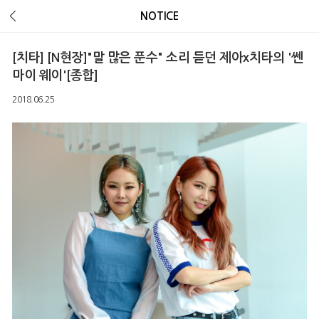
Error Message :
Unknown column 'v_ua' in 'field list'
NOTICE
[치타] [N현장]"말 많은 푼수" 소리 듣던 제아x치타의 '쎈
마이 웨이'[종합]
2018.06.25