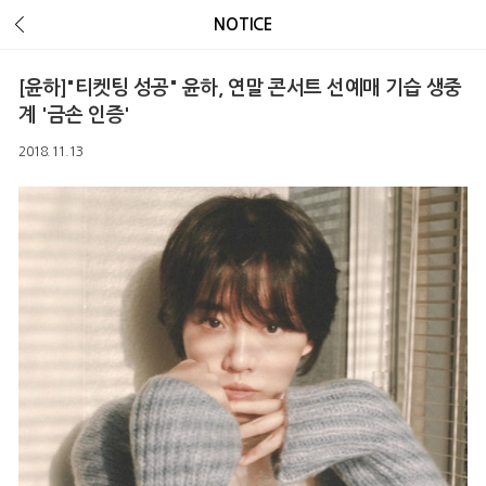
Error Message :
Unknown column 'v_ua' in 'field list'
NOTICE
[윤하]"티켓팅 성공" 윤하, 연말 콘서트 선예매 기습 생중
계 '금손 인증'
2018.11.13