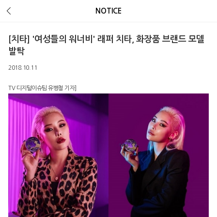
Error Message :
Unknown column 'v_ua' in 'field list'
NOTICE
[치타] '여성들의 워너비' 래퍼 치타, 화장품 브랜드 모델
발탁
2018.10.11
TV 디지털이슈팀 유병철 기자]